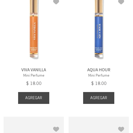
VIVA VANILLA
AQUA HOUR
Mini Perfume
Mini Perfume
$
18
.
00
$
18
.
00
AGREGAR
AGREGAR