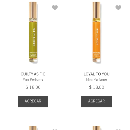
GUILTY AS FIG
LOYAL TO YOU
Mini Perfume
Mini Perfume
$
18
.
00
$
18
.
00
AGREGAR
AGREGAR