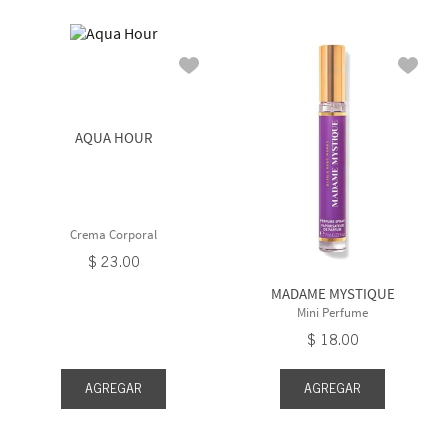
AQUA HOUR
Crema Corporal
$
23
.
00
MADAME MYSTIQUE
Mini Perfume
$
18
.
00
AGREGAR
AGREGAR