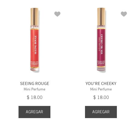
SEEING ROUGE
YOU'RE CHEEKY
Mini Perfume
Mini Perfume
$
18
.
00
$
18
.
00
AGREGAR
AGREGAR