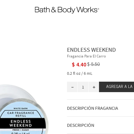
ENDLESS WEEKEND
Fragancia Para El Carro
$
4
.
40
$
5
.
50
0.2 fl oz / 6 mL
－
＋
AGREGAR A LA
DESCRIPCIÓN FRAGANCIA
A qué huele: un fin de semana dulce 
DESCRIPCIÓN
desearías que nunca terminara.