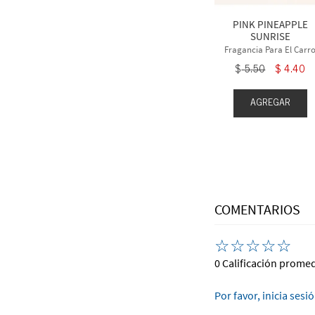
$
4
.
40
$
5
.
50
$
4
.
40
PINK PINEAPPLE
SUNRISE
Fragancia Para El Carr
$
5
.
50
$
4
.
40
EGAR
AGREGAR
AGREGAR
COMENTARIOS
☆
☆
☆
☆
☆
0 Calificación prome
Por favor, inicia sesi