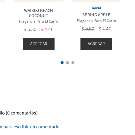
Nuevo
WAIKIKI BEACH
SPRING APPLE
COCONUT
Fragancia Para El Carro
o
Fragancia Para El Carro
$
5
.
50
$
4
.
40
$
5
.
50
$
4
.
40
AGREGAR
AGREGAR
dio
(0 comentarios)
ón para escribir un comentario.