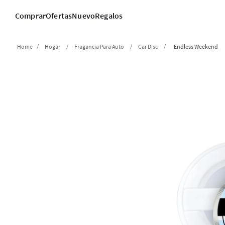
Comprar
Ofertas
Nuevo
Regalos
Hogar
Fragancia Para Auto
Car Disc
Endless Weekend