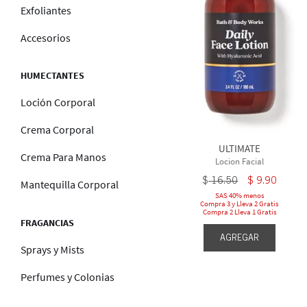
Exfoliantes
Accesorios
HUMECTANTES
Loción Corporal
Crema Corporal
ULTIMATE
Crema Para Manos
Locion Facial
$
16
.
50
$
9
.
90
Mantequilla Corporal
SAS 40% menos
Compra 3 y Lleva 2 Gratis
Compra 2 Lleva 1 Gratis
FRAGANCIAS
AGREGAR
Sprays y Mists
Perfumes y Colonias