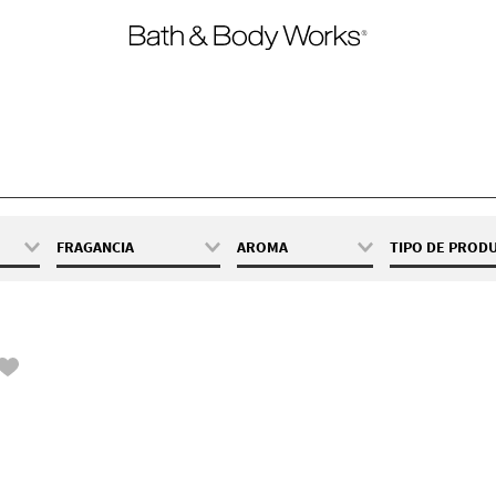
FRAGANCIA
AROMA
TIPO DE PROD
00 mL
Ultimate
Fresca
Locion Fac