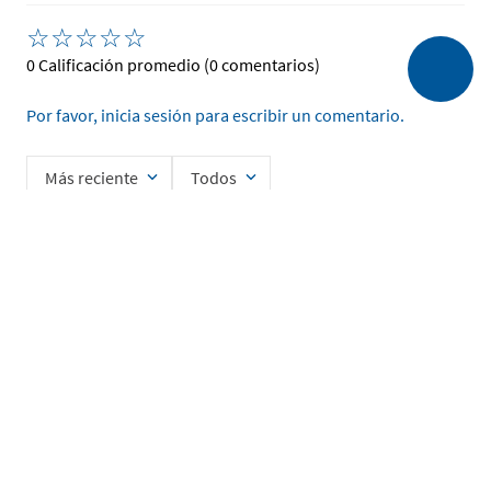
☆
☆
☆
☆
☆
0 Calificación promedio
(0 comentarios)
Por favor, inicia sesión para escribir un comentario.
Más reciente
Todos
No hay comentarios.
Ingrese su nombre
Enviar
He leído y acepto la
Política de Privacidad de Datos