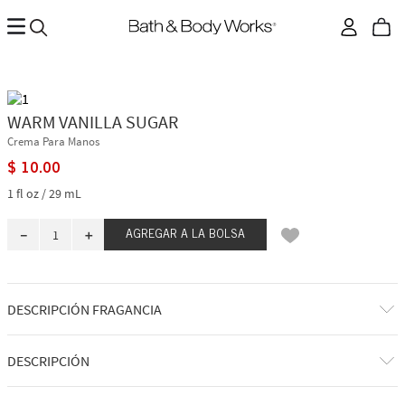
WARM VANILLA SUGAR
Crema Para Manos
$
10
.
00
1 fl oz / 29 mL
－
＋
AGREGAR A LA BOLSA
DESCRIPCIÓN FRAGANCIA
A qué huele: disfrutando de un capricho irresistiblemente cremoso y
DESCRIPCIÓN
dulce en tu cachemira más acogedora.
Notas de fragancia: vainilla embriagadora, orquídea blanca, azúcar