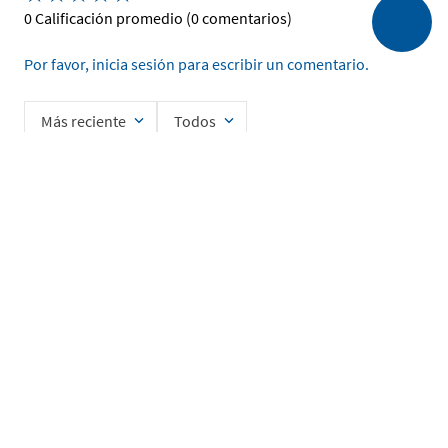
0 Calificación promedio
(0 comentarios)
Por favor, inicia sesión para escribir un comentario.
Más reciente
Todos
No hay comentarios.
Ingrese su nombre
Enviar
He leído y acepto la
Política de Privacidad de Datos