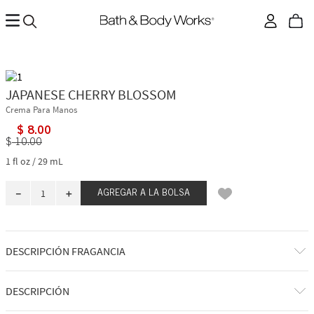
JAPANESE CHERRY BLOSSOM
Crema Para Manos
$
8
.
00
$
10
.
00
1 fl oz / 29 mL
－
＋
AGREGAR A LA BOLSA
DESCRIPCIÓN FRAGANCIA
Hermosa, atemporal y adorada… Japanese Cherry Blossom es
DESCRIPCIÓN
verdaderamente
esa
chica. Desde su aparición en 2006, esta icónica
fragancia ha ofrecido una elegante belleza floral que no se puede