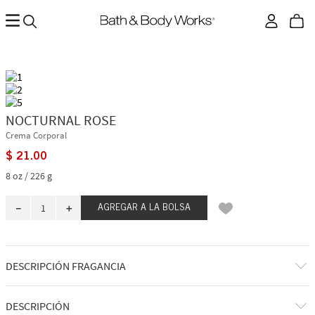
NOCTURNAL ROSE
Crema Corporal
$
21
.
00
8 oz / 226 g
－
＋
AGREGAR A LA BOLSA
DESCRIPCIÓN FRAGANCIA
Descubre la última tentación de todos: nuestra versión atrevida,
DESCRIPCIÓN
masculina y nocturna del clásico floral. Oscuro, adictivo y aterciopelado,