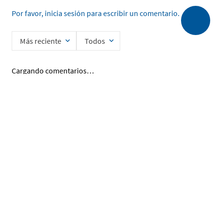
Por favor, inicia sesión para escribir un comentario.
Más reciente
Todos
Cargando comentarios…
Ingrese su nombre
Enviar
He leído y acepto la
Política de Privacidad de Datos
SERVICIO AL CLIENTE
MI CUENTA