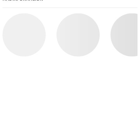
COMPRAR POR CATEGORÍA
CUIDADO CORPORAL
VELAS
WALLFLOWERS
JABONES
WELLNESS
HOMBRES