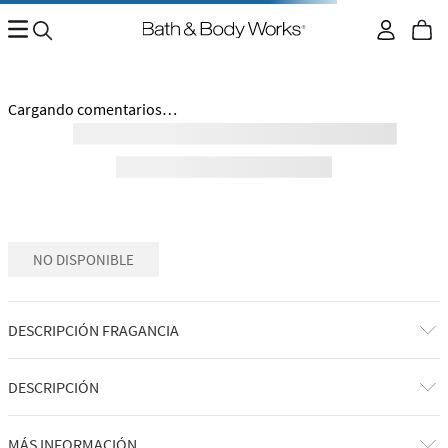
No encontramos ningún resultado para "
crema-corporal-
eau-de-coconut-28023680
"
¿Qué debo hacer?
Comprueba los términos ingresados
Intenta utilizar una sola palabra
Utiliza términos genéricos en la búsqueda
Intenta buscar sinónimos del término deseado
Regresar al inicio.