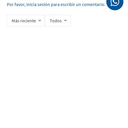
Por favor, inicia sesión para escribir un comentario.
Más reciente
Todos
Cargando comentarios…
Ingrese su nombre
Enviar
He leído y acepto la
Política de Privacidad de Datos
SERVICIO AL CLIENTE
MI CUENTA