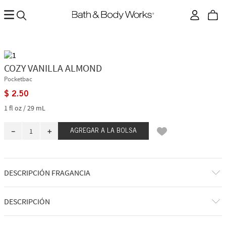
COZY VANILLA ALMOND
Pocketbac
$
2
.
50
1 fl oz / 29 mL
－
＋
AGREGAR A LA BOLSA
DESCRIPCIÓN FRAGANCIA
A qué huele: cálido, a nuez y muy dulce.
DESCRIPCIÓN
Notas de fragancia: orquídea de vainilla, almendras azucaradas y
almizcle dulce.