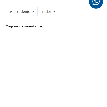
Más reciente
Todos
Cargando comentarios…
Ingrese su nombre
Enviar
He leído y acepto la
Política de Privacidad de Datos
SERVICIO AL CLIENTE
MI CUENTA
DESCUBRIR