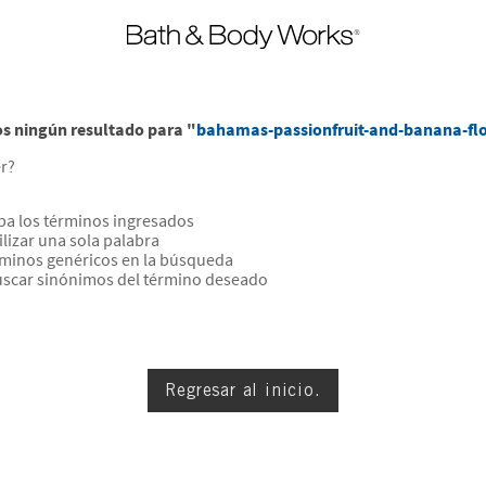
 ningún resultado para "
bahamas-passionfruit-and-banana-fl
r?
a los términos ingresados
ilizar una sola palabra
érminos genéricos en la búsqueda
uscar sinónimos del término deseado
Regresar al inicio.