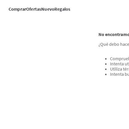
Comprar
Ofertas
Nuevo
Regalos
No encontramos
¿Qué debo hace
Comprueb
Intenta ut
Utiliza t
Intenta b