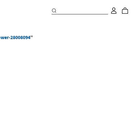
ower-28008094
"