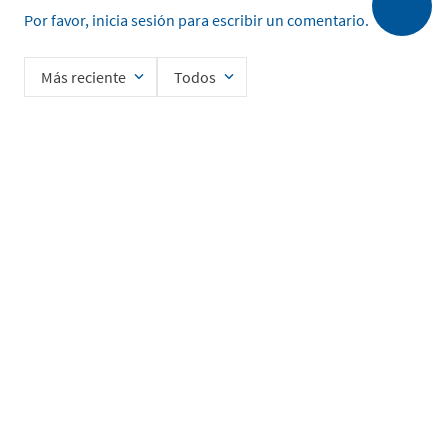
Por favor, inicia sesión para escribir un comentario.
Más reciente
Todos
No hay comentarios.
Ingrese su nombre
Enviar
He leído y acepto la
Política de Privacidad de Datos
SERVICIO AL CLIENTE