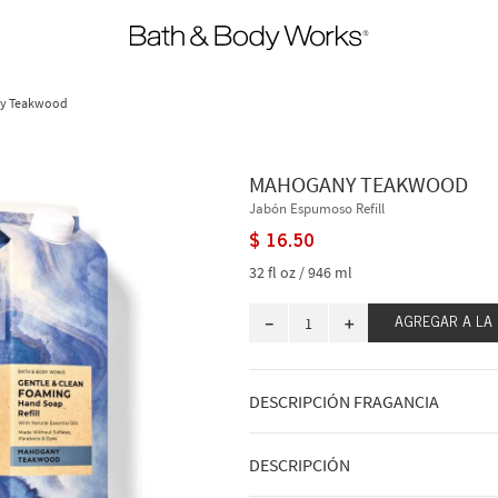
y Teakwood
MAHOGANY TEAKWOOD
Jabón Espumoso Refill
$
16
.
50
32 fl oz / 946 ml
－
＋
AGREGAR A LA
DESCRIPCIÓN FRAGANCIA
A qué huele: a tomar prestada su fra
DESCRIPCIÓN
el bosque.