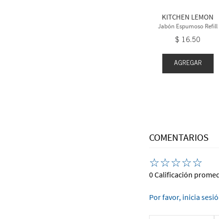
6
.
50
$
16
.
50
KITCHEN LEMON
Jabón Espumoso Refill
$
16
.
50
EGAR
AGREGAR
AGREGAR
COMENTARIOS
☆
☆
☆
☆
☆
0 Calificación prome
Por favor, inicia sesi