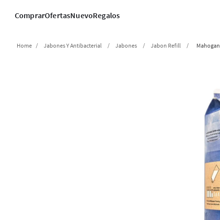
Comprar
Ofertas
Nuevo
Regalos
Jabones Y Antibacterial
Jabones
Jabon Refill
Mahogan