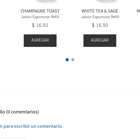
CHAMPAGNE TOAST
WHITE TEA & SAGE
M
Jabón Espumoso Refill
Jabón Espumoso Refill
$
16
.
50
$
16
.
50
AGREGAR
AGREGAR
dio
(0 comentarios)
ón para escribir un comentario.