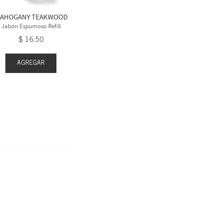
$
16
.
50
$
1
AHOGANY TEAKWOOD
Jabón Espumoso Refill
$
16
.
50
AGREGAR
AGR
AGREGAR