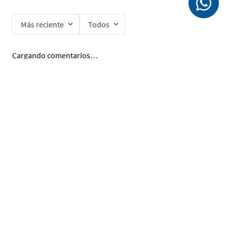
Más reciente
Todos
Cargando comentarios…
Ingrese su nombre
Enviar
He leído y acepto la
Política de Privacidad de Datos
SERVICIO AL CLIENTE
MI CUENTA
DESCUBRIR