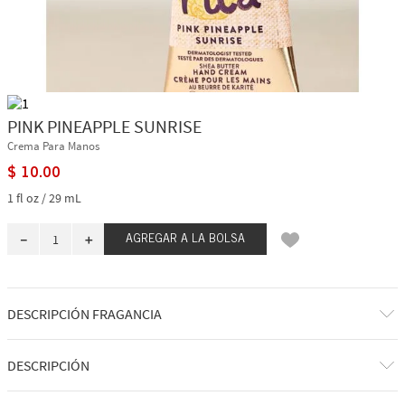
PINK PINEAPPLE SUNRISE
Crema Para Manos
$
10
.
00
1 fl oz / 29 mL
－
＋
AGREGAR A LA BOLSA
DESCRIPCIÓN FRAGANCIA
¡Saludos desde el paraíso! Despierta con el dulce aroma del jugo de piña
DESCRIPCIÓN
rosa y el amanecer abriéndose paso entre las palmeras.
Notas de la fragancia: piña rosa dulce, azúcar de palma y néctar bañado