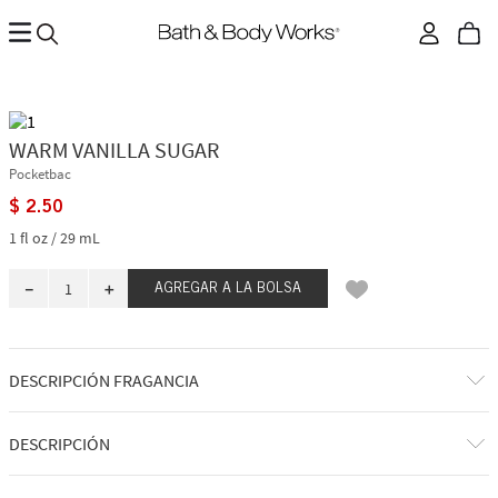
WARM VANILLA SUGAR
Pocketbac
$
2
.
50
1 fl oz / 29 mL
－
＋
AGREGAR A LA BOLSA
DESCRIPCIÓN FRAGANCIA
A qué huele: disfrutar de un dulce irresistiblemente cremoso en tu
DESCRIPCIÓN
cachemira más acogedora.
Notas de fragancia: vainilla cremosa y cristales de azúcar brillantes.