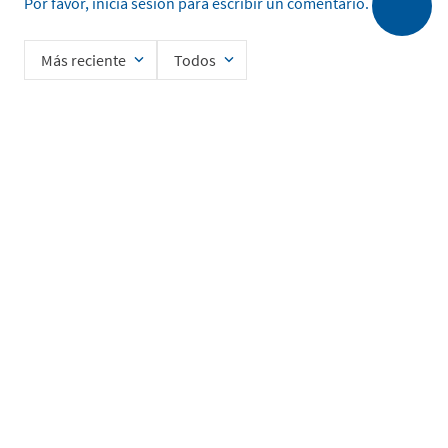
Por favor, inicia sesión para escribir un comentario.
Más reciente
Todos
Cargando comentarios…
Ingrese su nombre
Enviar
He leído y acepto la
Política de Privacidad de Datos
SERVICIO AL CLIENTE
MI CUENTA
DESCUBRIR