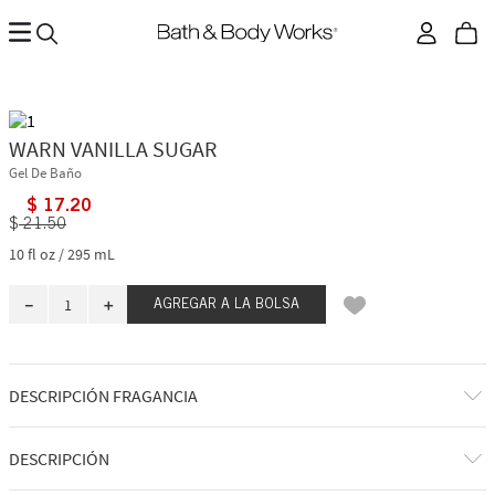
WARN VANILLA SUGAR
Gel De Baño
$
17
.
20
$
21
.
50
10 fl oz / 295 mL
－
＋
AGREGAR A LA BOLSA
DESCRIPCIÓN FRAGANCIA
A qué huele: disfrutar de una delicia irresistiblemente cremosa y dulce
DESCRIPCIÓN
en tu cachemira más acogedora.