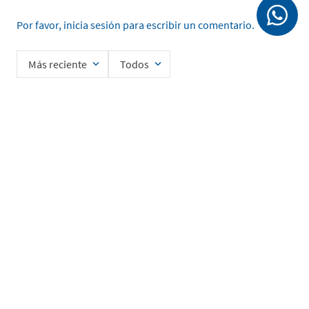
Por favor, inicia sesión para escribir un comentario.
Más reciente
Todos
No hay comentarios.
Ingrese su nombre
Enviar
He leído y acepto la
Política de Privacidad de Datos
SERVICIO AL CLIENTE