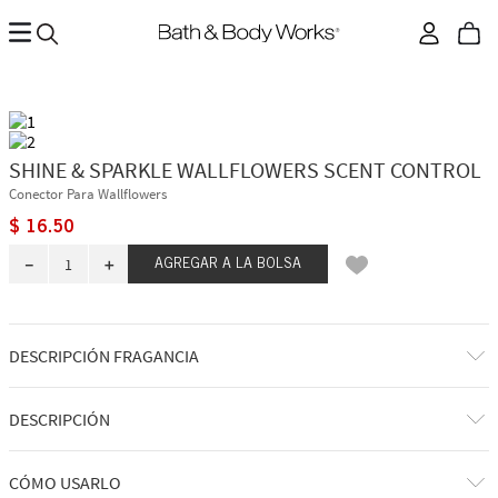
SHINE & SPARKLE WALLFLOWERS SCENT CONTROL
Conector Para Wallflowers
$
16
.
50
－
＋
AGREGAR A LA BOLSA
DESCRIPCIÓN FRAGANCIA
Bwh & Wb
DESCRIPCIÓN
Lo que hace: lleva tu fragancia favorita siempre encendida a cualquier
CÓMO USARLO