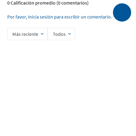
0 Calificación promedio
(0 comentarios)
Por favor, inicia sesión para escribir un comentario.
Más reciente
Todos
No hay comentarios.
Ingrese su nombre
Enviar
He leído y acepto la
Política de Privacidad de Datos