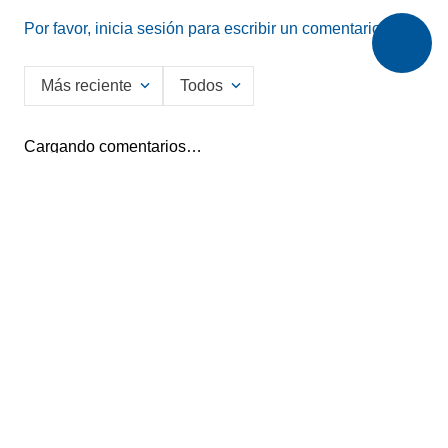
Por favor, inicia sesión para escribir un comentario.
Más reciente
Todos
Cargando comentarios…
Ingrese su nombre
Enviar
He leído y acepto la
Política de Privacidad de Datos
SERVICIO AL CLIENTE
MI CUENTA