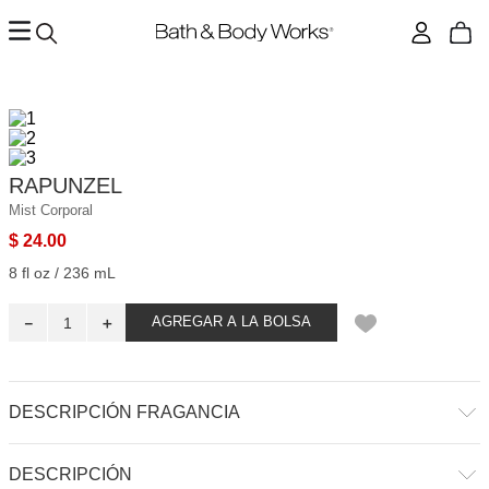
RAPUNZEL
Mist Corporal
$
24
.
00
8 fl oz / 236 mL
－
＋
AGREGAR A LA BOLSA
DESCRIPCIÓN FRAGANCIA
El coraje abre todas las puertas. Abraza nuevas experiencias con
DESCRIPCIÓN
confianza y una actitud optimista, como Rapunzel. Esta vibrante