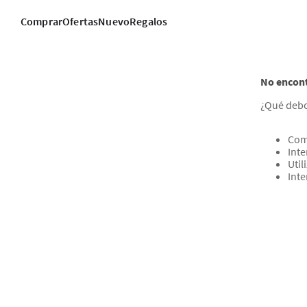
Comprar
Ofertas
Nuevo
Regalos
No encont
¿Qué debo
Com
Inte
Util
Int