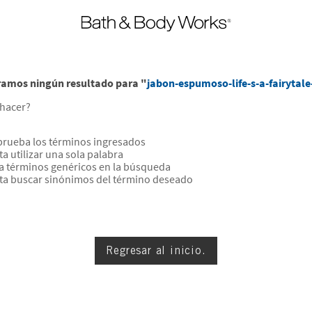
amos ningún resultado para "
jabon-espumoso-life-s-a-fairytal
hacer?
rueba los términos ingresados
ta utilizar una sola palabra
za términos genéricos en la búsqueda
ta buscar sinónimos del término deseado
Regresar al inicio.