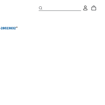
e-28023832
"