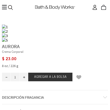
AURORA
Crema Corporal
$
23
.
00
8 oz / 226 g
－
＋
AGREGAR A LA BOLSA
DESCRIPCIÓN FRAGANCIA
Los sueños aguardan más allá de las puertas. Hay tanto por explorar y