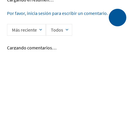
Por favor, inicia sesión para escribir un comentario.
Más reciente
Todos
Cargando comentarios…
Ingrese su nombre
Enviar
He leído y acepto la
Política de Privacidad de Datos
SERVICIO AL CLIENTE
MI CUENTA