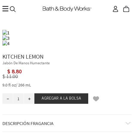
KITCHEN LEMON
Jabón De Manos Humectante
$
8
.
80
$
11
.
00
9.0 fl oz/ 266 mL
－
＋
AGREGAR A LA BOLSA
DESCRIPCIÓN FRAGANCIA