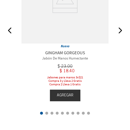
Nuevo
GINGHAM GORGEOUS
Jabón De Manos Humectante
$
23
.
00
$
18
.
40
Jabones para manos 3x$21
Compra 3 y Lleva 2 Gratis
Compra 2 Lleva 1 Gratis
AGREGAR