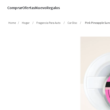
Comprar
Ofertas
Nuevo
Regalos
Hogar
Fragancia Para Auto
Car Disc
Pink Pineapple Sunr