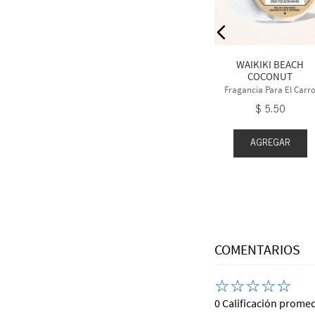
ara El Carro
Fragancia Para El Carro
5
.
50
$
5
.
50
WAIKIKI BEACH
COCONUT
Fragancia Para El Carr
$
5
.
50
EGAR
AGREGAR
AGREGAR
COMENTARIOS
☆
☆
☆
☆
☆
0 Calificación prome