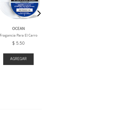
Fragancia P
Fragancia Para El Carro
$
5
$
5
.
50
OCEAN
Fragancia Para El Carro
$
5
.
50
AGREGAR
AGR
AGREGAR