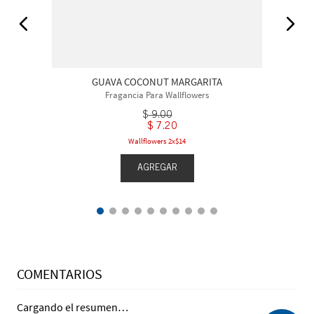
GUAVA COCONUT MARGARITA
Fragancia Para Wallflowers
$
9
.
00
$
7
.
20
Wallflowers 2x$14
AGREGAR
COMENTARIOS
Cargando el resumen…