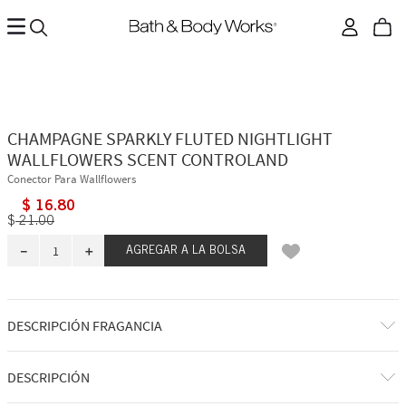
CHAMPAGNE SPARKLY FLUTED NIGHTLIGHT
WALLFLOWERS SCENT CONTROLAND
Conector Para Wallflowers
$
16
.
80
$
21
.
00
－
＋
AGREGAR A LA BOLSA
DESCRIPCIÓN FRAGANCIA
La caja mide 9,6" (24,4 cm) de alto x 4,3" (10,9 cm) de ancho.
DESCRIPCIÓN