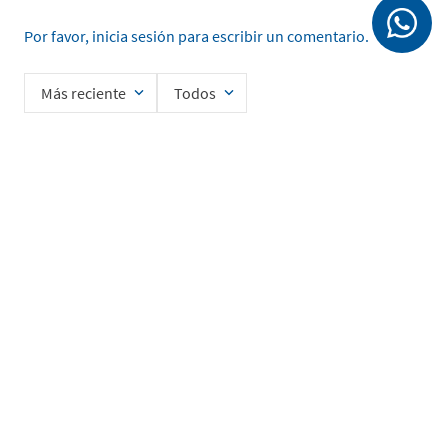
Por favor, inicia sesión para escribir un comentario.
Más reciente
Todos
Cargando comentarios…
Ingrese su nombre
Enviar
He leído y acepto la
Política de Privacidad de Datos
SERVICIO AL CLIENTE
MI CUENTA