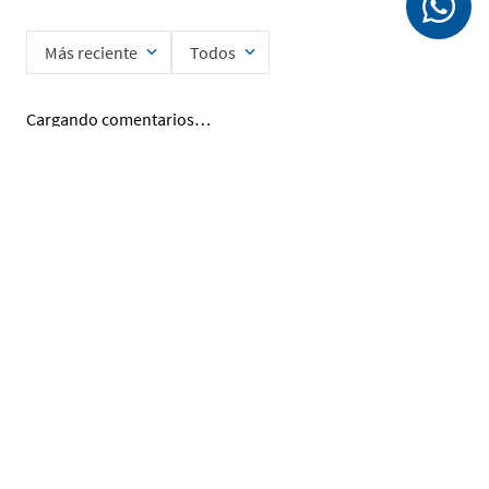
Más reciente
Todos
Cargando comentarios…
Ingrese su nombre
Enviar
He leído y acepto la
Política de Privacidad de Datos
SERVICIO AL CLIENTE
MI CUENTA
DESCUBRIR