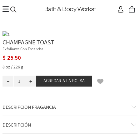
CHAMPAGNE TOAST
Exfoliante Con Escarcha
$
25
.
50
8 oz / 226 g
－
＋
AGREGAR A LA BOLSA
DESCRIPCIÓN FRAGANCIA
A qué huele: un spritz afrutado, dulce y espumoso.
DESCRIPCIÓN
Notas de fragancia: champán burbujeante, bayas espumosas y
mandarina jugosa.